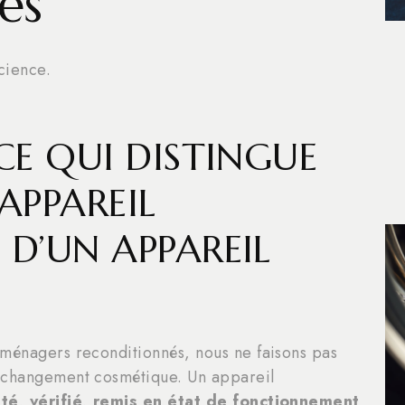
és
cience.
CE QUI DISTINGUE
APPAREIL
D’UN APPAREIL
oménagers reconditionnés, nous ne faisons pas
n changement cosmétique. Un appareil
sté, vérifié, remis en état de fonctionnement