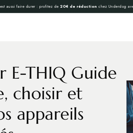
est aussi faire durer : profitez de
20€ de réduction
chez Underdog av
ur E-THIQ Guide
 choisir et
os appareils