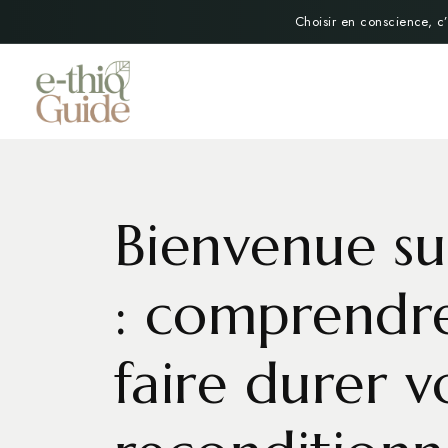
Choisir en conscience, c’
Bienvenue s
: comprendre,
faire durer v