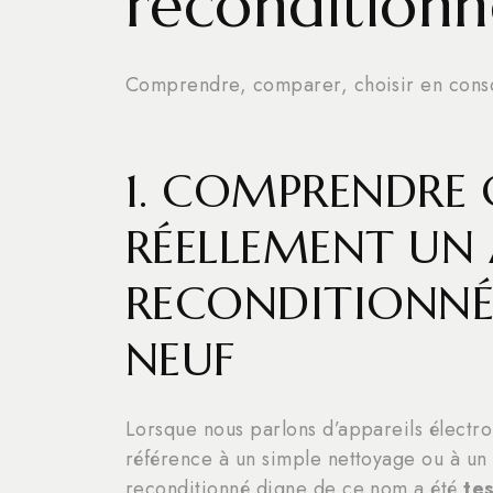
reconditionn
Comprendre, comparer, choisir en cons
1. COMPRENDRE 
RÉELLEMENT UN 
RECONDITIONNÉ 
NEUF
Lorsque nous parlons d’appareils électr
référence à un simple nettoyage ou à u
reconditionné digne de ce nom a été
te