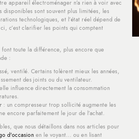
utre appareil électroménager n’a rien à voir avec
s disponibles sont souvent plus limitées, les
ations technologiques, et l’état réel dépend de
i, c’est clarifier les points qui comptent
s font toute la différence, plus encore que
ade :
ssé, ventilé. Certains tolèrent mieux les années,
issement des joints ou du ventilateur.
elle influence directement la consommation
ratures.
r
: un compresseur trop sollicité augmente les
ne encore parfaitement le jour de l’achat.
bles, que nous détaillons dans nos articles pour
igo d'occasion
en le voyant… ou en lisant