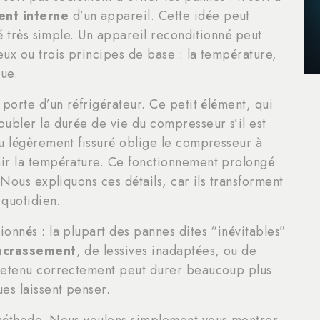
ent interne
d’un appareil. Cette idée peut
té très simple. Un appareil reconditionné peut
ux ou trois principes de base : la température,
que.
porte d’un réfrigérateur. Ce petit élément, qui
ubler la durée de vie du compresseur s’il est
u légèrement fissuré oblige le compresseur à
ir la température. Ce fonctionnement prolongé
 Nous expliquons ces détails, car ils transforment
 quotidien.
onnés : la plupart des pannes dites “inévitables”
ncrassement
, de lessives inadaptées, ou de
tretenu correctement peut durer beaucoup plus
es laissent penser.
 méthode. Nous voulons simplement vous montrer