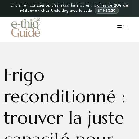
Choisir en conscience, c’est aussi faire durer : profitez de
20€ de
réduction
chez Underdog avec le code
ETHIQ20
PUBLICATIONS
Frigo
reconditionné :
trouver la juste