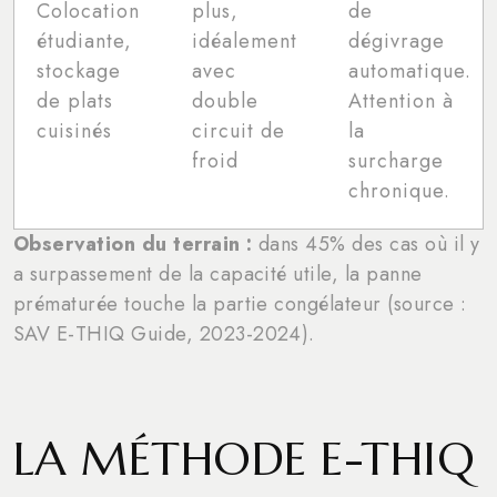
Colocation
plus,
de
étudiante,
idéalement
dégivrage
stockage
avec
automatique.
de plats
double
Attention à
cuisinés
circuit de
la
froid
surcharge
chronique.
Observation du terrain :
dans 45% des cas où il y
a surpassement de la capacité utile, la panne
prématurée touche la partie congélateur (source :
SAV E-THIQ Guide, 2023-2024).
LA MÉTHODE E-THIQ