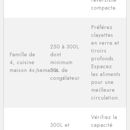
compacte.
Préférez
clayettes
en verre et
250 à 300L
tiroirs
Famille de
dont
profonds.
4, cuisine
minimum
Espacez
maison 4x/semaine
50L de
les aliments
congélateur
pour une
meilleure
circulation.
Vérifiez la
300L et
capacité