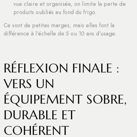
vue claire et organisée, on limite la perte de
produits oubliés au fond du frigo.
Ce sont de petites marges, mais elles font la
différence à l’échelle de 5 ou 10 ans d’usage.
RÉFLEXION FINALE :
VERS UN
ÉQUIPEMENT SOBRE,
DURABLE ET
COHÉRENT