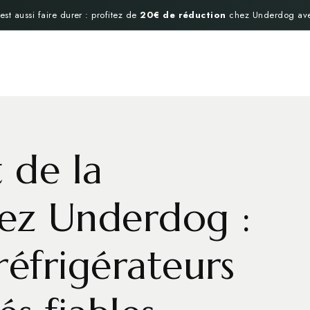
est aussi faire durer : profitez de
20€ de réduction
chez Underdog av
t de la
hez Underdog :
réfrigérateurs