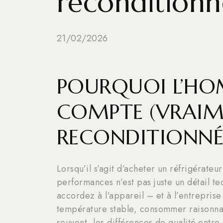
reconditionné
21/02/2026
POURQUOI L’HO
COMPTE (VRAIM
RECONDITIONN
Lorsqu’il s’agit d’acheter un réfrigérate
performances n’est pas juste un détail te
accordez à l’appareil – et à l’entreprise 
température stable, consommer raisonnabl
souvent, les différences de qualité entr